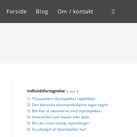
Forside
Blog
Om / kontakt
Toggle
website
search
Indholdsfortegnelse
skjul
1)
10 populære skjortejakker i øjeblikket
2)
Den klassiske skovmandsskjorte tager kegler
3)
Bliv klar til sæsonerne med skjortejakken
4)
Anvend den som blazer eller kjole
5)
Bliv den mest trendy skjortekriger
6)
Se udvalget af skjortejakker her!