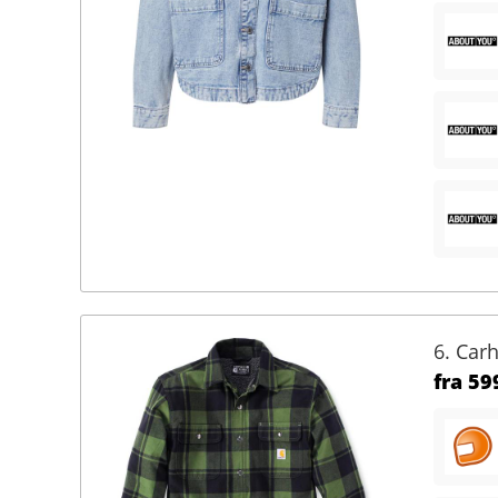
6. Carh
fra
599