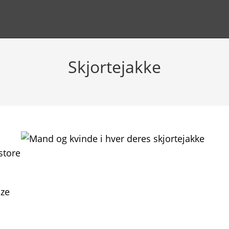
Skjortejakke
store
ize