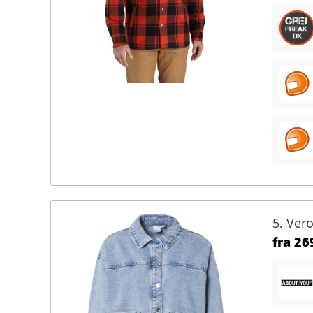
5. Ver
fra
269