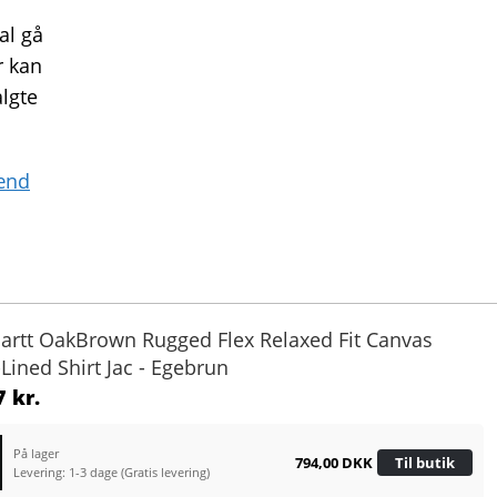
al gå
r kan
algte
mænd
hartt OakBrown Rugged Flex Relaxed Fit Canvas
Lined Shirt Jac - Egebrun
 kr.
På lager
794,00 DKK
Til butik
Levering: 1-3 dage
(Gratis levering)