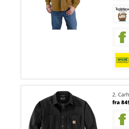
2. Car
fra
849