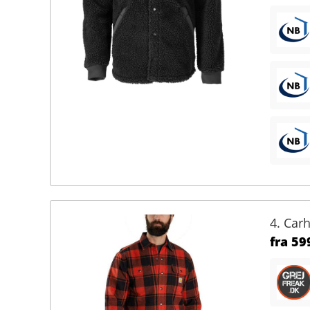
4. Carh
fra
599